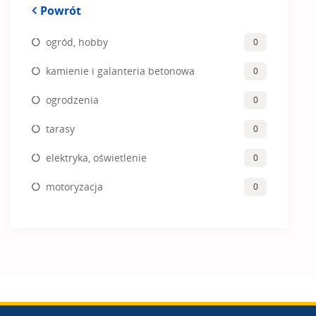
Powrót
ogród, hobby
0
kamienie i galanteria betonowa
0
ogrodzenia
0
tarasy
0
elektryka, oświetlenie
0
motoryzacja
0