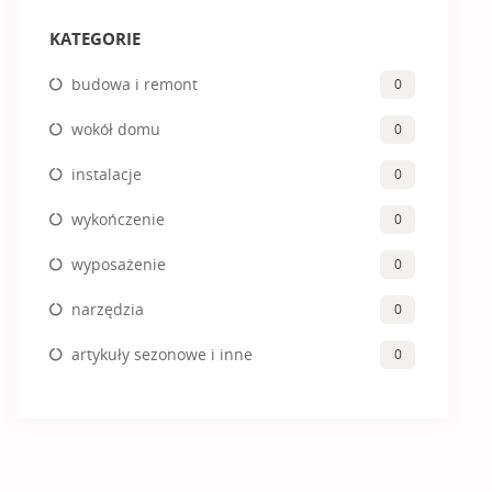
KATEGORIE
budowa i remont
0
wokół domu
0
instalacje
0
wykończenie
0
wyposażenie
0
narzędzia
0
artykuły sezonowe i inne
0